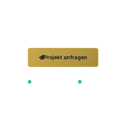
Wir gestalten individuelle Messestände, di
inszenieren – kreativ, nachhaltig und weltw
Idee bis zur schlüsselfertigen Übergabe.
Projekt anfragen
Refer
Kostenlose Erstberatung
3D-Visualisierung inklusi