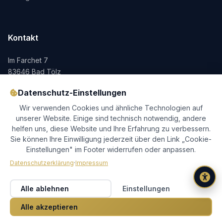
Kontakt
Im Farchet 7
83646 Bad Tölz
+49 8041 792960
Datenschutz-Einstellungen
info@messebau-franke.de
Wir verwenden Cookies und ähnliche Technologien auf
unserer Website. Einige sind technisch notwendig, andere
helfen uns, diese Website und Ihre Erfahrung zu verbessern.
Sie können Ihre Einwilligung jederzeit über den Link „Cookie-
Einstellungen" im Footer widerrufen oder anpassen.
Datenschutzerklärung
·
Impressum
© 2026 Messebau Franke GmbH. Alle Rechte vorbehalten.
Impressum
Datenschutz
AGB
Cookie-Einstellungen
Alle ablehnen
Einstellungen
Alle akzeptieren